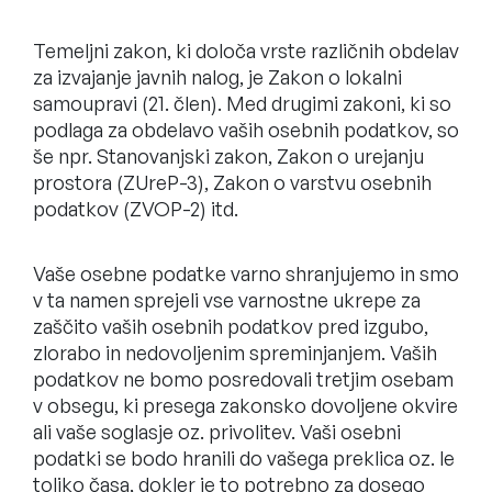
Temeljni zakon, ki določa vrste različnih obdelav
za izvajanje javnih nalog, je Zakon o lokalni
samoupravi (21. člen). Med drugimi zakoni, ki so
podlaga za obdelavo vaših osebnih podatkov, so
še npr. Stanovanjski zakon, Zakon o urejanju
prostora (ZUreP-3), Zakon o varstvu osebnih
podatkov (ZVOP-2) itd.
Vaše osebne podatke varno shranjujemo in smo
v ta namen sprejeli vse varnostne ukrepe za
zaščito vaših osebnih podatkov pred izgubo,
zlorabo in nedovoljenim spreminjanjem. Vaših
podatkov ne bomo posredovali tretjim osebam
v obsegu, ki presega zakonsko dovoljene okvire
ali vaše soglasje oz. privolitev. Vaši osebni
podatki se bodo hranili do vašega preklica oz. le
toliko časa, dokler je to potrebno za dosego