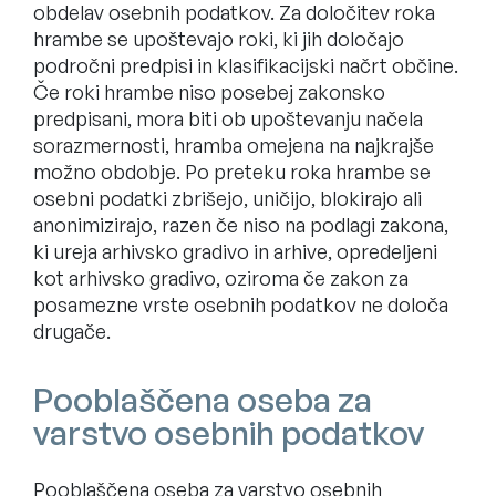
obdelav osebnih podatkov. Za določitev roka
hrambe se upoštevajo roki, ki jih določajo
področni predpisi in klasifikacijski načrt občine.
Če roki hrambe niso posebej zakonsko
predpisani, mora biti ob upoštevanju načela
sorazmernosti, hramba omejena na najkrajše
možno obdobje. Po preteku roka hrambe se
osebni podatki zbrišejo, uničijo, blokirajo ali
anonimizirajo, razen če niso na podlagi zakona,
ki ureja arhivsko gradivo in arhive, opredeljeni
kot arhivsko gradivo, oziroma če zakon za
posamezne vrste osebnih podatkov ne določa
drugače.
Pooblaščena oseba za
varstvo osebnih podatkov
Pooblaščena oseba za varstvo osebnih