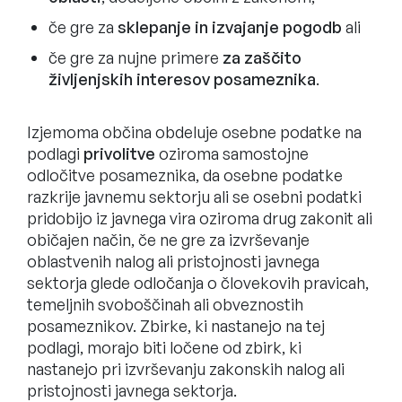
če gre za
sklepanje in izvajanje pogodb
ali
če gre za nujne primere
za zaščito
življenjskih interesov posameznika
.
Izjemoma občina obdeluje osebne podatke na
podlagi
privolitve
oziroma samostojne
odločitve posameznika, da osebne podatke
razkrije javnemu sektorju ali se osebni podatki
pridobijo iz javnega vira oziroma drug zakonit ali
običajen način, če ne gre za izvrševanje
oblastvenih nalog ali pristojnosti javnega
sektorja glede odločanja o človekovih pravicah,
temeljnih svoboščinah ali obveznostih
posameznikov. Zbirke, ki nastanejo na tej
podlagi, morajo biti ločene od zbirk, ki
nastanejo pri izvrševanju zakonskih nalog ali
pristojnosti javnega sektorja.