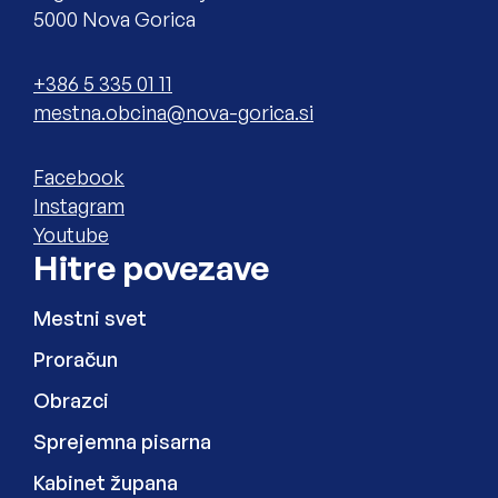
5000 Nova Gorica
Telefon
+386 5 335 01 11
Elektronski naslov
Zunanja povezava na
Facebook
Zunanja povezava na
Instagram
Zunanja povezava na
Youtube
Hitre povezave
Mestni svet
Proračun
Obrazci
Sprejemna pisarna
Kabinet župana