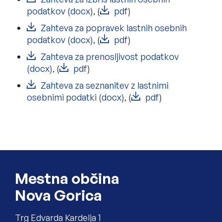
podatkov (docx)
, (
pdf
)
Zahteva za popravek lastnih osebnih
podatkov (docx)
, (
pdf
)
Zahteva za prenosljivost podatkov
(docx)
, (
pdf
)
Zahteva za seznanitev z lastnimi
osebnimi podatki (docx)
, (
pdf
)
Noga strani
Mestna občina
Nova Gorica
Trg Edvarda Kardelja 1