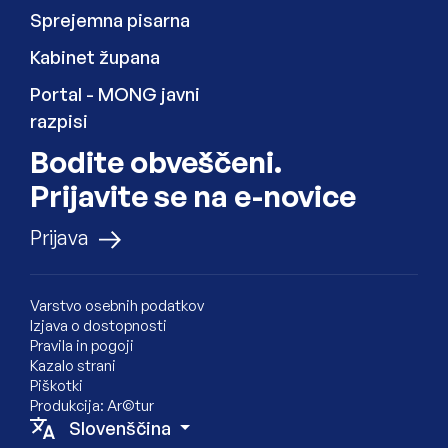
Sprejemna pisarna
Kabinet župana
Zunanja povezava na
Portal - MONG javni
razpisi
Bodite obveščeni.
Prijavite se na e-novice
na e-novice
Prijava
Varstvo osebnih podatkov
Izjava o dostopnosti
Pravila in pogoji
Kazalo strani
Piškotki
Produkcija:
Ar©tur
Slovenščina