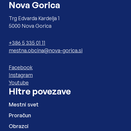
Nova Gorica
Trg Edvarda Kardelja 1
5000 Nova Gorica
Telefon
+386 5 335 01 11
Elektronski naslov
Zunanja povezava na
Facebook
Zunanja povezava na
Instagram
Zunanja povezava na
Youtube
Hitre povezave
Mestni svet
Proračun
Obrazci