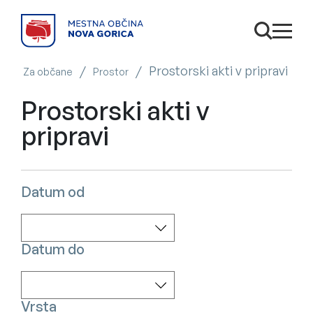
SKOČI NA VSEBINO
Odpri is
odpri
/
/
Prostorski akti v pripravi
Za občane
Prostor
Prostorski akti v
pripravi
Datum od
Datum do
Vrsta