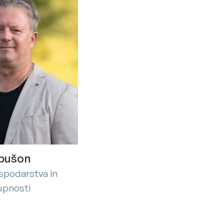
ibušon
spodarstva in
upnosti