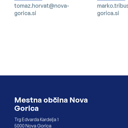
tomaz.horvat@nova-
marko.trib
gorica.si
gorica.si
Noga strani
Mestna občina Nova
Gorica
Trg Edvarda Kardelja 1
5000 Nova Gorica