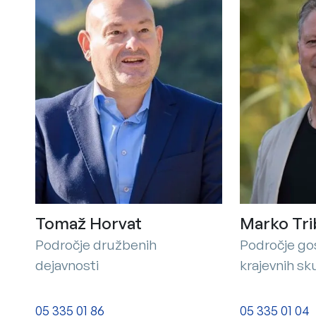
Tomaž Horvat
Marko Tr
Področje družbenih
Področje go
dejavnosti
krajevnih sk
05 335 01 86
05 335 01 04