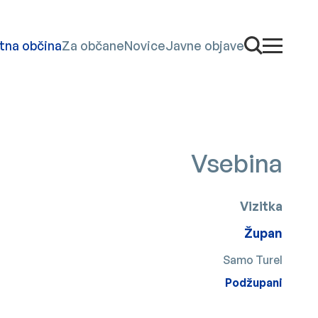
Odpri iskaln
tna občina
Za občane
Novice
Javne objave
odpri men
Vsebina
Vizitka
Župan
Samo Turel
Podžupani