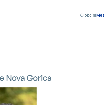
SKOČI NA VSEBINO
O občini
Mes
e Nova Gorica