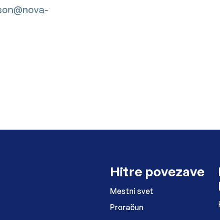
uson@nova-
Hitre povezave
Mestni svet
Proračun