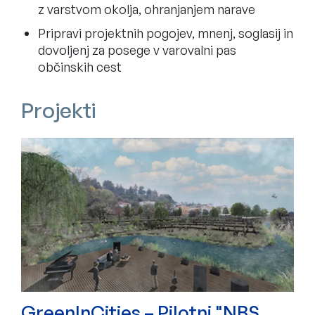
z varstvom okolja, ohranjanjem narave
Pripravi projektnih pogojev, mnenj, soglasij in
dovoljenj za posege v varovalni pas
občinskih cest
Projekti
Najdenih 0 rezultatov
GreenInCities – Pilotni "NBS