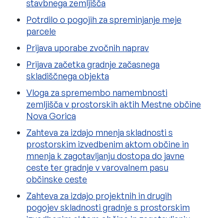
stavbnega zemljišča
Potrdilo o pogojih za spreminjanje meje
parcele
Prijava uporabe zvočnih naprav
Prijava začetka gradnje začasnega
skladiščnega objekta
Vloga za spremembo namembnosti
zemljišča v prostorskih aktih Mestne občine
Nova Gorica
Zahteva za izdajo mnenja skladnosti s
prostorskim izvedbenim aktom občine in
mnenja k zagotavljanju dostopa do javne
ceste ter gradnje v varovalnem pasu
občinske ceste
Zahteva za izdajo projektnih in drugih
pogojev skladnosti gradnje s prostorskim