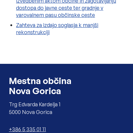
izvedbenim aktom občine in zagotavljanju
dostopa do javne ceste ter gradnje v
varovalnem pasu občinske ceste
Zahteva za izdajo soglasja k manjši
rekonstrukciji
Noga strani
Mestna občina
Nova Gorica
Trg Edvarda Kardelja 1
5000 Nova Gorica
Telefon
+386 5 335 01 11