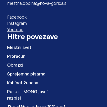
Elektronski naslov
Zunanja povezava na
Facebook
Zunanja povezava na
Instagram
Zunanja povezava na
Youtube
Hitre povezave
Mestni svet
Proračun
Obrazci
Sprejemna pisarna
Kabinet župana
Zunanja povezava na
Portal - MONG javni
razpisi