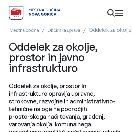
SKOČI NA VSEBINO
Odpri is
odpri
/
/
Oddelek za okolje,
Mestna občina
Občinska uprava
Oddelek za okolje,
prostor in javno
infrastrukturo
Oddelek za okolje, prostor in
infrastrukturo opravlja upravne,
strokovne, razvojne in administrativno-
tehnične naloge na področjih
prostorskega načrtovanja, gradenj,
varovanja okolja, komunalnega
opremljanja zemljišč, načrtovanja zelenih