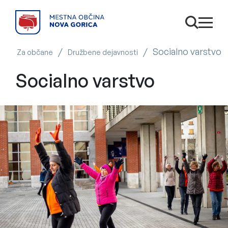
SKOČI NA VSEBINO
Odpri is
odpri
/
/
Socialno varstvo
Za občane
Družbene dejavnosti
Socialno varstvo