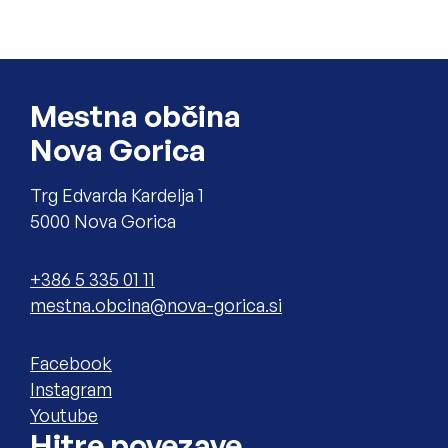
Noga strani
Mestna občina
Nova Gorica
Trg Edvarda Kardelja 1
5000 Nova Gorica
Telefon
+386 5 335 01 11
Elektronski naslov
Zunanja povezava na
Facebook
Zunanja povezava na
Instagram
Zunanja povezava na
Youtube
Hitre povezave