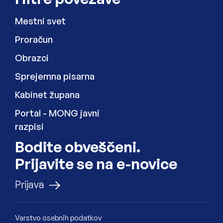
Mestni svet
Proračun
Obrazci
Sprejemna pisarna
Kabinet župana
Zunanja povezava na
Portal - MONG javni
razpisi
Bodite obveščeni.
Prijavite se na e-novice
na e-novice
Prijava
Varstvo osebnih podatkov