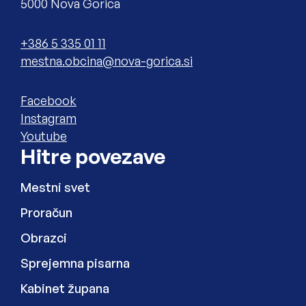
5000 Nova Gorica
Telefon
+386 5 335 01 11
Elektronski naslov
Zunanja povezava na
Facebook
Zunanja povezava na
Instagram
Zunanja povezava na
Youtube
Hitre povezave
Mestni svet
Proračun
Obrazci
Sprejemna pisarna
Kabinet župana