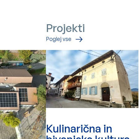
Projekti
projekte
Poglej vse
Kulinarična in