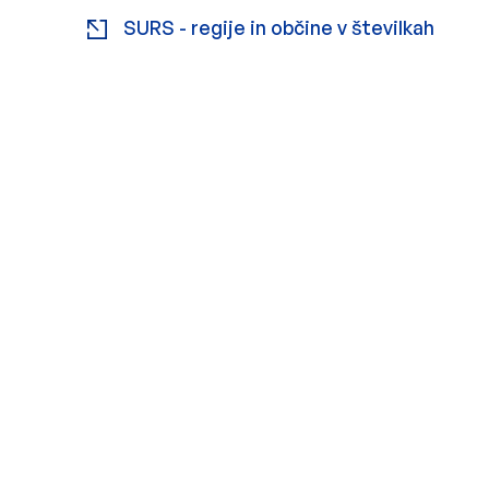
Zunanja povezava na
odpir
SURS - regije in občine v številkah