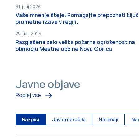
31. julij 2026
Vaše mnenje šteje! Pomagajte prepoznati klju
prometne izzive v regiji.
29. julij 2026
Razglašena zelo velika požarna ogroženost na
območju Mestne občine Nova Gorica
Javne objave
javne objave
Poglej vse
Razpisi
Javna naročila
Natečaji
Na