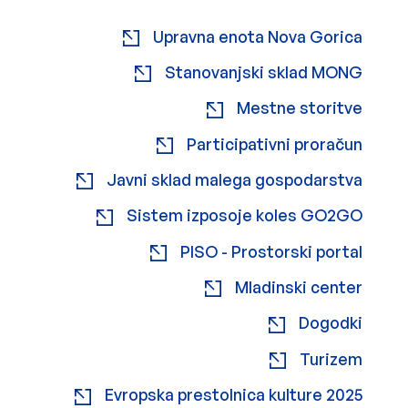
Zunanja povezava na
odpir
Upravna enota Nova Gorica
Zunanja povezava na
odpir
Stanovanjski sklad MONG
Zunanja povezava na
odpir
Mestne storitve
Zunanja povezava na
odpir
Participativni proračun
Zunanja povezava na
odpir
Javni sklad malega gospodarstva
Zunanja povezava na
odpir
Sistem izposoje koles GO2GO
Zunanja povezava na
odpir
PISO - Prostorski portal
Zunanja povezava na
odpir
Mladinski center
Zunanja povez
odpir
Dogodki
Zunanja povez
odpir
Turizem
Zunanja povezava na
odpir
Evropska prestolnica kulture 2025