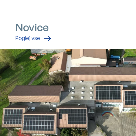
Novice
novice
Poglej vse