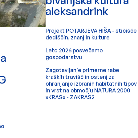
bivanjska kultura
aleksandrink
Projekt POTARJEVA HIŠA - stičišče
dediščin, znanj in kulture
Leto 2026 posvečamo
ta
gospodarstvu
Zagotavljanje primerne rabe
NG
kraških travišč in ostenj za
ohranjanje izbranih habitatnih tipov
in vrst na območju NATURA 2000
»KRAS« - ZAKRAS2
no