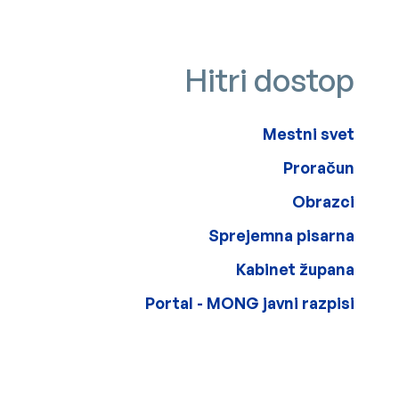
Stranska vsebi
Hitri dostop
Mestni svet
Proračun
Obrazci
Sprejemna pisarna
Kabinet župana
Zunanja povezava na
Portal - MONG javni razpisi