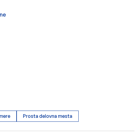
čne
mere
Prosta delovna mesta