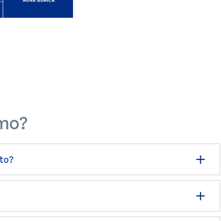
mo?
oto?