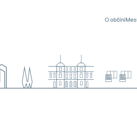
SKOČI NA VSEBINO
O občini
Mes