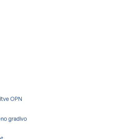
bitve OPN
eno gradivo
et