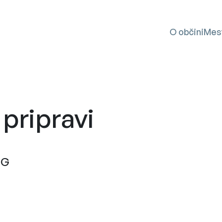
SKOČI NA VSEBINO
O občini
Mes
 pripravi
NG