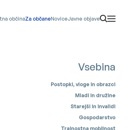
Odpri iskaln
tna občina
Za občane
Novice
Javne objave
odpri men
Vsebina
Postopki, vloge in obrazci
Mladi in družine
Starejši in invalidi
Gospodarstvo
Trajnostna mobilnost