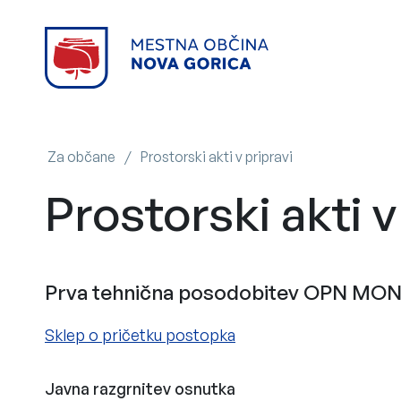
Za občane
/
Prostorski akti v pripravi
Prostorski akti v
Prva tehnična posodobitev OPN MO
Sklep o pričetku postopka
Javna razgrnitev osnutka