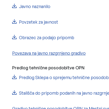
Javno naznanilo
Povzetek za javnost
Obrazec za podajo pripomb
Povezava na javno razgrnjeno gradivo
Predlog tehnične posodobitve OPN
Predlog Sklepa o sprejemu tehnične posodo
Stališča do pripomb podanih na javno razgrnj
Gradivo tehnične posodobitve OPN za Mestni sv